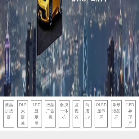
液晶
DLP
LED
液晶
触摸
监
商
OLED
条形
LED
拼接
大
显
广告
一体
视
用
显示
液晶
异
屏
屏
示
机
机
器
TV
屏
屏
形
幕
屏
屏