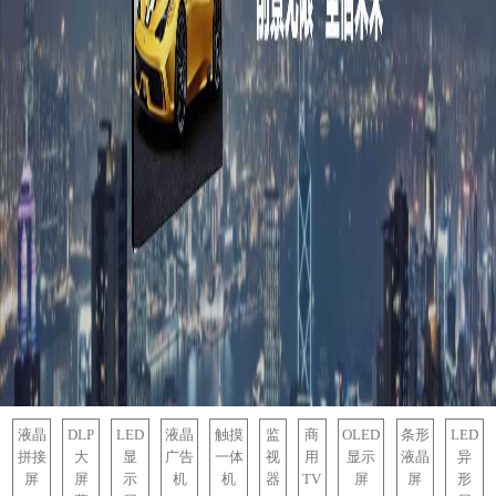
液晶
DLP
LED
液晶
触摸
监
商
OLED
条形
LED
拼接
大
显
广告
一体
视
用
显示
液晶
异
屏
屏
示
机
机
器
TV
屏
屏
形