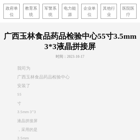
政府单
教育系
军警系
电力能
企业单
其他行
医院医
位
统
统
源
位
业
疗
广西玉林食品药品检验中心55寸3.5mm
3*3液晶拼接屏
时间：2023-10-17
我司为
广西玉林食品药品检验中心
安装了
55
寸
3.5mm 3*3
液晶拼接屏
，采用的是
3.5mm