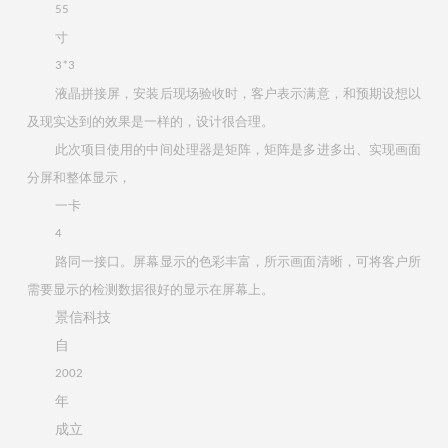
55
寸
3*3
液晶拼接屏，安装后现场验收时，客户表示满意，和预期设想以
及现实达到的效果是一样的，设计很合理。
此次项目使用的中间处理器是矩阵，矩阵是多进多出、实现画面
分屏和整体显示，
一卡
4
路同一接口。屏幕显示的色彩丰富，所示画面清晰，可将客户所
需要显示的检测数据很好的显示在屏幕上。
景信科技
自
2002
年
成立